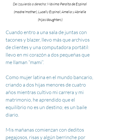
De izquierda a derecha: 
Máxima Peralta de Espinal 
(madre/mother), Lucelly Espinal; 
Amelia y Abrielle 
(hijas/daughters)
Cuando entro a una sala de juntas con 
tacones y blazer, llevo más que archivos 
de clientes y una computadora portátil: 
llevo en mi corazón a dos pequeñas que 
me llaman “mami”. 
Como mujer latina en el mundo bancario, 
criando a dos hijas menores de cuatro 
años mientras cultivo mi carrera y mi 
matrimonio, he aprendido que el 
equilibrio no es un destino; es un baile 
diario.
Mis mañanas comienzan con deditos 
pegajosos, risas y algún berrinche por 