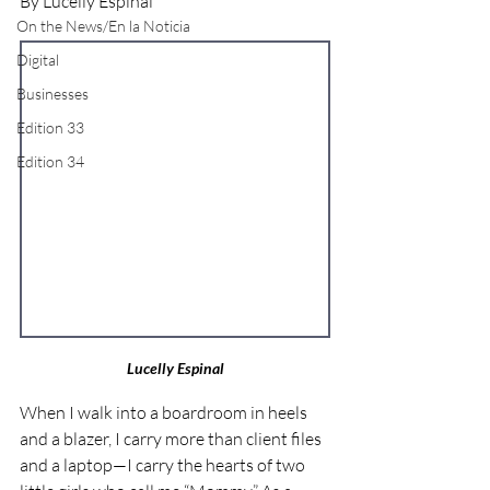
By Lucelly Espinal
On the News/En la Noticia
Digital
Businesses
Edition 33
Edition 34
Lucelly Espinal
When I walk into a boardroom in heels 
and a blazer, I carry more than client files 
and a laptop—I carry the hearts of two 