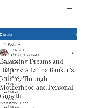
Entrada
All Posts
infolatincolors
All Posts
14 ene
4 min de lectura
Balancing Dreams and
Edition 32
Diapers: A Latina Banker’s
Edition 31
Journey Through
Edition 30
Edition 29
Motherhood and Personal
Edition 28
Growth
Edition 25
Actualizado:
28 ene
Edition 24