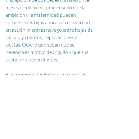
trabajadora de dos bebés con solo once 
meses de diferencia, me enseñó que la 
ambición y la maternidad pueden 
coexistir. Mis hijas ahora ven esa verdad 
en acción mientras navego entre hojas de 
cálculo y cuentos, negociaciones y 
siestas. Quiero que sepan que su 
herencia es motivo de orgullo y que sus 
sueños no tienen límites.
El matrimonio también forma parte de 
este equilibrio. Mi esposo y yo 
compartimos responsabilidades, 
apoyamos las metas del otro y 
encontramos alegría en los pequeños 
momentos: un café compartido, una risa, 
una mano tomada en medio del caos.