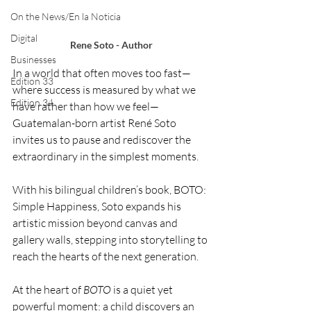
On the News/En la Noticia
Digital
Rene Soto - Author
Businesses
In a world that often moves too fast—
Edition 33
where success is measured by what we 
Edition 34
have rather than how we feel—
Guatemalan-born artist René Soto 
invites us to pause and rediscover the 
extraordinary in the simplest moments.
With his bilingual children’s book, BOTO: 
Simple Happiness, Soto expands his 
artistic mission beyond canvas and 
gallery walls, stepping into storytelling to 
reach the hearts of the next generation.
At the heart of 
BOTO
 is a quiet yet 
powerful moment: a child discovers an 