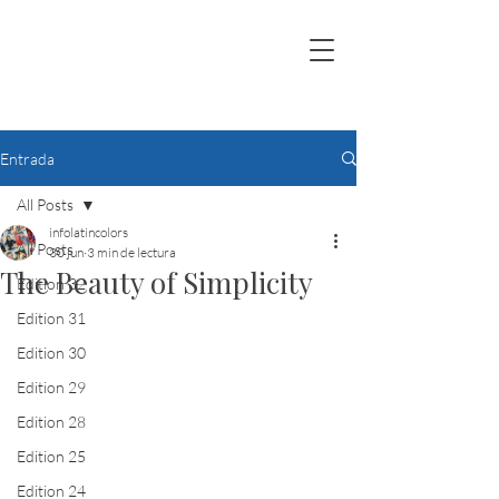
Entrada
All Posts
infolatincolors
All Posts
30 jun
3 min de lectura
The Beauty of Simplicity
Edition 32
Edition 31
Edition 30
Edition 29
Edition 28
Edition 25
Edition 24