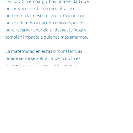
cambio. Sin embargo, hay una verdad que 
pocas veces se dice en voz alta: no 
podemos dar desde el vacío. Cuando no 
nos cuidamos ni encontramos espacios 
para recargar energía, el desgaste llega y 
también impacta a quienes más amamos.
La maternidad en estas circunstancias 
puede sentirse solitaria, pero no lo es. 
Somos muchas transitando caminos 
similares, con los mismos retos y la 
misma fuerza para seguir adelante. 
Quizás lo que falta es abrir más espacios 
para hablarlo, normalizarlo y apoyarnos 
entre nosotras.
Y empezar puede ser más simple de lo 
que parece: una caminata breve, un café 
con una amiga, unos minutos de silencio 