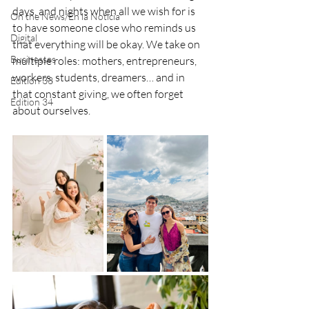
days, and nights when all we wish for is 
On the News/En la Noticia
to have someone close who reminds us 
Digital
that everything will be okay. We take on 
Businesses
multiple roles: mothers, entrepreneurs, 
workers, students, dreamers… and in 
Edition 33
that constant giving, we often forget 
Edition 34
about ourselves.