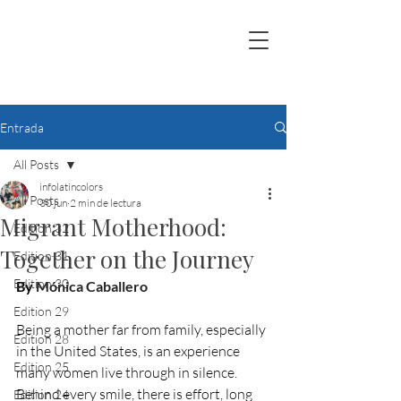
Entrada
All Posts
infolatincolors
All Posts
30 jun
2 min de lectura
Migrant Motherhood:
Edition 32
Together on the Journey
Edition 31
Edition 30
By 
Mónica Caballero
Edition 29
Being a mother far from family, especially 
Edition 28
in the United States, is an experience 
Edition 25
many women live through in silence. 
Behind every smile, there is effort, long 
Edition 24