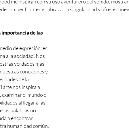
od me inspiran con su uso aventurero del sonido, mostran
ede romper fronteras, abrazar la singularidad y ofrecer nue
 importancia de las 
medio de expresión: es 
ma a la sociedad. Nos 
estras verdades más 
 nuestras conexiones y 
jidades de la 
 arte nos inspira a 
, examinar el mundo e 
idades al llegar a las 
 las palabras no 
da a encontrar 
stra humanidad común, 