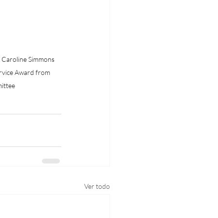
 Caroline Simmons 
rvice Award from 
ittee
Ver todo