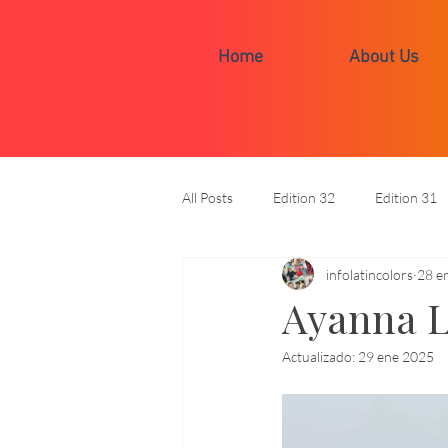
Home
About Us
All Posts
Edition 32
Edition 31
infolatincolors
28 e
On the News/En la Noticia
Digi
Ayanna L
Actualizado:
29 ene 2025