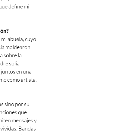
que define mi 
ión?
 mi abuela, cuyo 
ia moldearon 
 sobre la 
dre solía 
 juntos en una 
me como artista.
s sino por su 
anciones que 
miten mensajes y 
 vividas. Bandas 