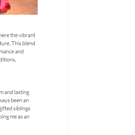
ere the vibrant 
ture. This blend 
rmance and 
itions, 
 and lasting 
ways been an 
ifted siblings 
ping me as an 