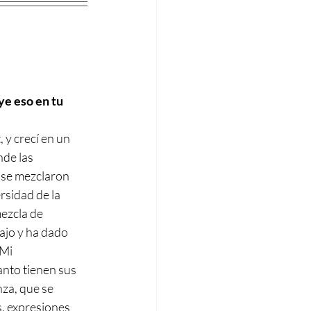
e eso en tu 
y crecí en un 
de las 
 se mezclaron 
rsidad de la 
ezcla de 
ajo y ha dado 
Mi 
anto tienen sus 
nza, que se 
, expresiones 