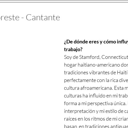
reste - Cantante
¿De dónde eres y cómo influy
trabajo?
Soy de Stamford, Connecticut, 
hogar haitiano-americano don
tradiciones vibrantes de Haití
perfectamente con la rica dive
cultura afroamericana. Esta m
culturas ha influido en mi trab
forma a mi perspectiva única. 
interpretación y mi estilo de c
raíces en los ritmos de mi cria
basan  en tradiciones antiguas