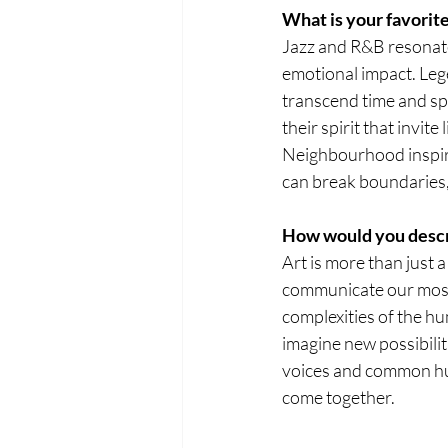
What is your favorite
Jazz and R&B resonate
emotional impact. Lege
transcend time and spa
their spirit that invit
Neighbourhood inspire
can break boundaries,
How would you descri
Art is more than just a
communicate our most 
complexities of the hu
imagine new possibilit
voices and common hum
come together.