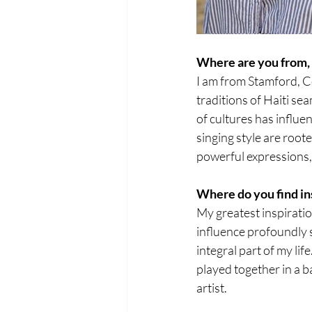
Where are you from, 
I am from Stamford, C
traditions of Haiti se
of cultures has infl
singing style are root
powerful expressions, 
Where do you find in
My greatest inspirat
influence profoundly 
integral part of my lif
played together in a b
artist.