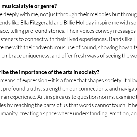
 musical style or genre?
 deeply with me, not just through their melodies but through
nds like Ella Fitzgerald and Billie Holiday inspire me with so
ce, telling profound stories. Their voices convey messages 
e listeners to connect with their lived experiences. Bands like 
 me with their adventurous use of sound, showing how alte
 embrace uniqueness, and offer fresh ways of seeing the wo
be the importance of the arts in society?
 means of expression—it is a force that shapes society. It allo
profound truths, strengthen our connections, and navigate
man experience. Art inspires us to question norms, examine 
ies by reaching the parts of us that words cannot touch. It he
anity, creating a space where understanding, emotion, and