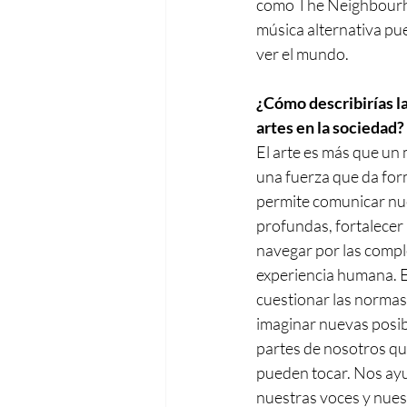
como The Neighbourho
música alternativa pu
ver el mundo.
¿Cómo describirías la
artes en la sociedad?
El arte es más que un 
una fuerza que da for
permite comunicar nu
profundas, fortalecer
navegar por las comple
experiencia humana. El
cuestionar las normas
imaginar nuevas posibil
partes de nosotros que
pueden tocar. Nos ayu
nuestras voces y nue