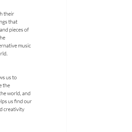
 their 
ngs that 
and pieces of 
The 
rnative music 
rld.
ws us to 
 the 
the world, and 
lps us find our 
 creativity 