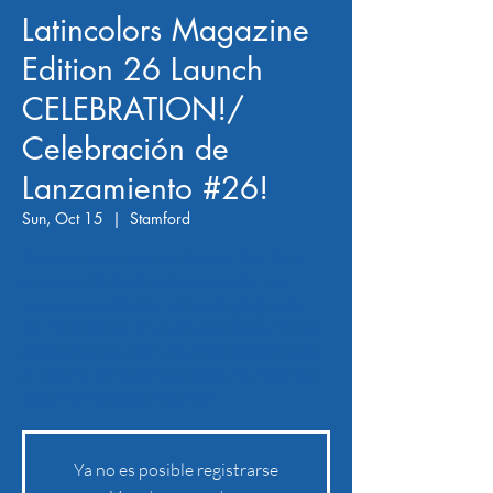
Latincolors Magazine
Edition 26 Launch
CELEBRATION!/
Celebración de
Lanzamiento #26!
Sun, Oct 15
  |  
Stamford
We hope to see you this Sunday, Oct. 15 to
celebrate Mr. Galdino Velasco and all the
businesses and organizations highlighted in
the 26th edition of Latincolors Magazine/Los
esperamos este Domingo 15 de octubre para
celebrar al Sr. Velasco y a todos los negocios y
organizaciones participantes!
Ya no es posible registrarse