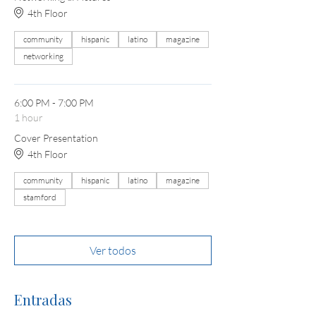
4th Floor
community
hispanic
latino
magazine
networking
6:00 PM - 7:00 PM
1 hour
Cover Presentation
4th Floor
community
hispanic
latino
magazine
stamford
Ver todos
Entradas