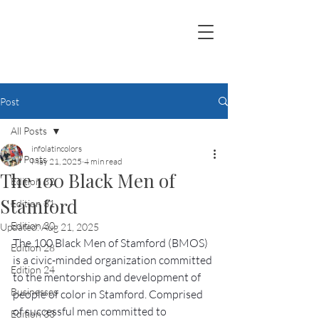
Post
All Posts
infolatincolors
All Posts
May 21, 2025
4 min read
The 100 Black Men of
Edition 32
Stamford
Edition 31
Edition 30
Updated:
Aug 21, 2025
The 100 Black Men of Stamford (BMOS) 
Edition 28
is a civic-minded organization committed 
Edition 24
to the mentorship and development of 
Businesses
people of color in Stamford. Comprised 
of successful men committed to 
Edition 33