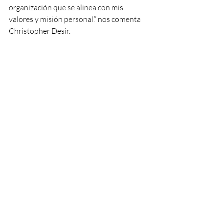
organización que se alinea con mis 
valores y misión personal.” nos comenta 
Christopher Desir.
“Los 100  BMOS han tenido un gran 
impacto en multitud de formas. Ver el 
impacto creciente que hemos tenido en 
la comunidad y las vidas de los 
estudiantes a los que asesoramos y a los 