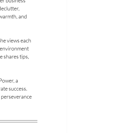
her business 
eclutter, 
 warmth, and 
She views each 
l environment 
 shares tips, 
Power, a 
ate success. 
 perseverance 