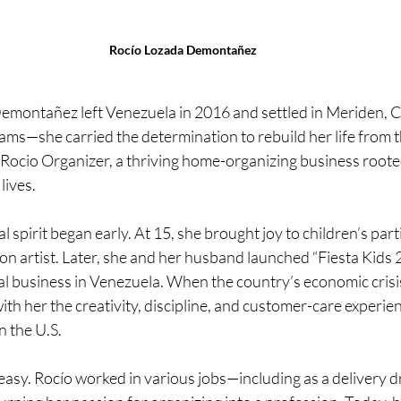
Rocío Lozada Demontañez
ontañez left Venezuela in 2016 and settled in Meriden, C
ams—she carried the determination to rebuild her life from t
ocio Organizer, a thriving home-organizing business rooted 
lives.
 spirit began early. At 15, she brought joy to children’s parti
oon artist. Later, she and her husband launched “Fiesta Kids 2
al business in Venezuela. When the country’s economic crisi
ith her the creativity, discipline, and customer-care experie
n the U.S.
easy. Rocío worked in various jobs—including as a delivery 