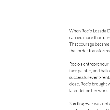
When Rocío Lozada Dem
carried more than dre
That courage became R
that order transforms 
Rocío’s entrepreneurial
face painter, and ball
successful event-rent
close, Rocío brought w
later define her work i
Starting over was not 