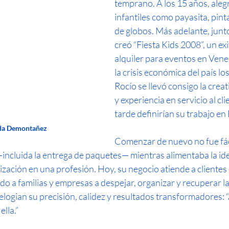
temprano. A los 15 años, alegr
infantiles como payasita, pinta
de globos. Más adelante, junto
creó “Fiesta Kids 2008”, un ex
alquiler para eventos en Ven
la crisis económica del país los
Rocío se llevó consigo la creati
y experiencia en servicio al cl
tarde definirían su trabajo e
da Demontañez
Comenzar de nuevo no fue fáci
incluida la entrega de paquetes— mientras alimentaba la ide
ización en una profesión. Hoy, su negocio atiende a clientes
 a familias y empresas a despejar, organizar y recuperar la
 elogian su precisión, calidez y resultados transformadores:
lla.”