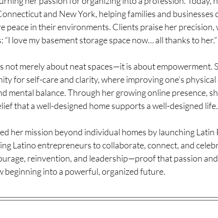
turning her passion for organizing into a profession. Today, 
Connecticut and New York, helping families and businesses d
e peace in their environments. Clients praise her precision,
: “I love my basement storage space now… all thanks to her.”
 is not merely about neat spaces—it is about empowerment. 
ity for self-care and clarity, where improving one’s physica
nd mental balance. Through her growing online presence, she
elief that a well-designed home supports a well-designed life.
ed her mission beyond individual homes by launching Latin 
ng Latino entrepreneurs to collaborate, connect, and celebr
urage, reinvention, and leadership—proof that passion and
 beginning into a powerful, organized future.