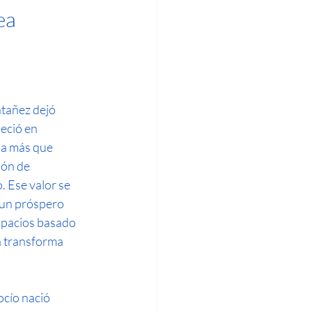
ea 
añez dejó 
eció en 
a más que 
ión de 
. Ese valor se 
 un próspero 
spacios basado 
n transforma 
cío nació 