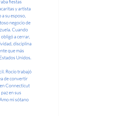
aba fiestas 
caritas y artista 
 a su esposo, 
itoso negocio de 
ezuela. Cuando 
 obligó a cerrar, 
vidad, disciplina 
iente que más 
n Estados Unidos.
l. Rocío trabajó 
a de convertir 
 en Connecticut 
 paz en sus 
 “Amo mi sótano 