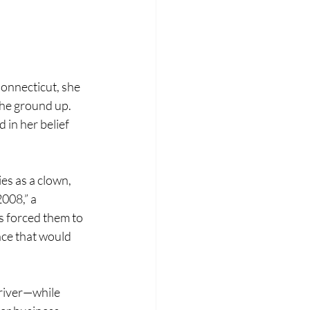
onnecticut, she 
he ground up. 
in her belief 
es as a clown, 
008,” a 
s forced them to 
nce that would 
driver—while 